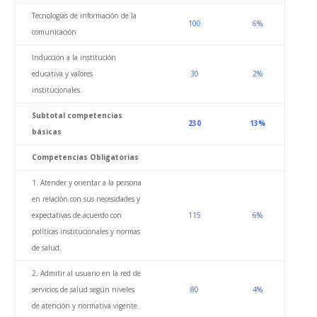
Tecnologías de información de la
100
6%
comunicación
Inducción a la institución
educativa y valores
30
2%
institucionales.
Subtotal competencias
230
13%
básicas
Competencias Obligatorias
1. Atender y orientar a la persona
en relación con sus necesidades y
expectativas de acuerdo con
115
6%
políticas institucionales y normas
de salud.
2. Admitir al usuario en la red de
servicios de salud según niveles
80
4%
de atención y normativa vigente.