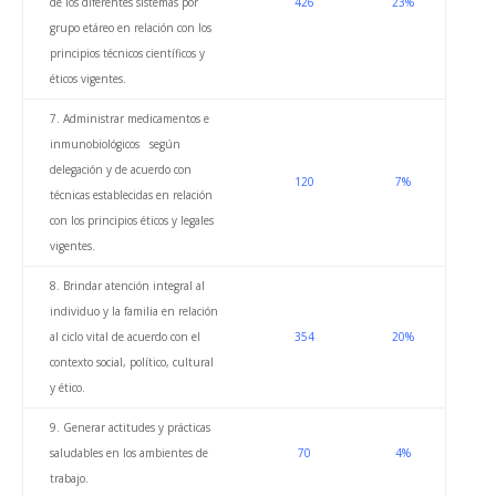
de los diferentes sistemas por
426
23%
grupo etáreo en relación con los
principios técnicos científicos y
éticos vigentes.
7. Administrar medicamentos e
inmunobiológicos según
delegación y de acuerdo con
120
7%
técnicas establecidas en relación
con los principios éticos y legales
vigentes.
8. Brindar atención integral al
individuo y la familia en relación
al ciclo vital de acuerdo con el
354
20%
contexto social, político, cultural
y ético.
9. Generar actitudes y prácticas
saludables en los ambientes de
70
4%
trabajo.