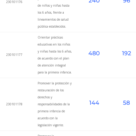
240
96
230101176
de niños y niñas hasta
los 6 años, frente a
lineamientos de salud
pública establecidos.
Orientar prácticas
educativas en los niños
y niñas hasta los 6 años,
480
192
230101177
de acuerdo con el plan
de atención integral
para la primera infancia.
Promover la protección y
restauración de los
derechos y
144
58
230101178
responsabilidades de la
primera infancia de
acuerdo con la
legislación vigente.
Promover la