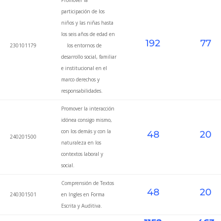
participación de los
niños y las niñas hasta
los seis años de edad en
192
77
230101179
los entornos de
desarrollo social, familiar
e institucional en el
marco derechos y
responsabilidades.
Promover la interacción
idónea consigo mismo,
con los demás y con la
48
20
240201500
naturaleza en los
contextos laboral y
social.
Comprensión de Textos
48
20
240301501
en Ingles en Forma
Escrita y Auditiva.