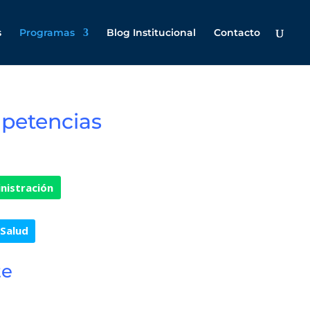
s
Programas
Blog Institucional
Contacto
petencias
nistración
Salud
te